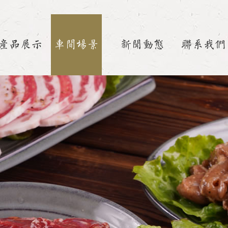
产品展示
车间场景
新闻动态
联系我们