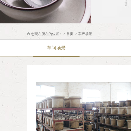
您现在所在的位置： >
首页
>
车产场景
车间场景