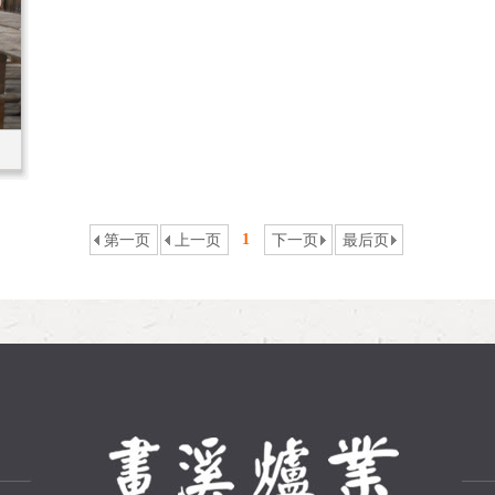
1
第一页
上一页
下一页
最后页