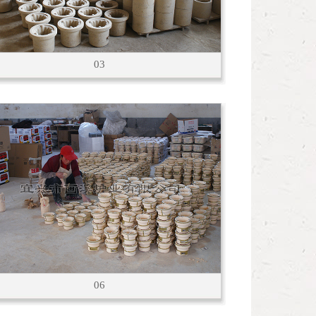
03
06