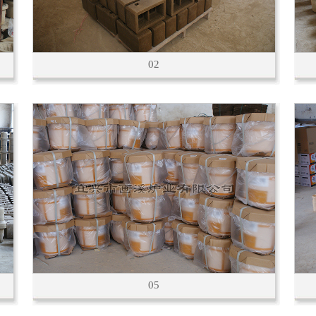
02
05